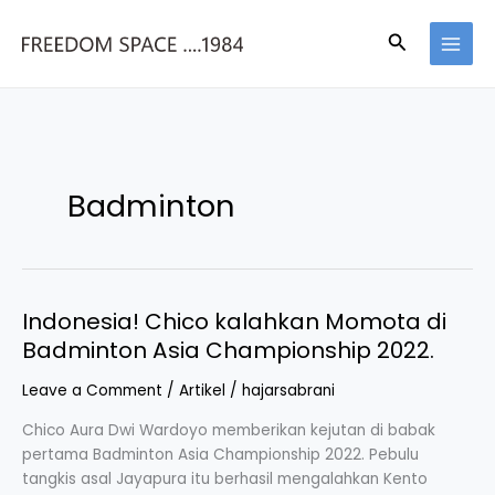
Skip
to
Search
content
Badminton
Indonesia! Chico kalahkan Momota di
Indonesia!
Chico
Badminton Asia Championship 2022.
kalahkan
Momota
Leave a Comment
/
Artikel
/
hajarsabrani
di
Chico Aura Dwi Wardoyo memberikan kejutan di babak
Badminton
pertama Badminton Asia Championship 2022. Pebulu
Asia
tangkis asal Jayapura itu berhasil mengalahkan Kento
Championship