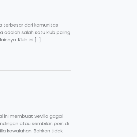
ta terbesar dari komunitas
la adalah salah satu klub paling
innya. Klub ini […]
l ini membuat Sevilla gagal
ndingan atau sembilan poin di
la kewalahan. Bahkan tidak