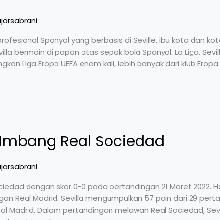
jarsabrani
profesional Spanyol yang berbasis di Seville, ibu kota dan ko
lla bermain di papan atas sepak bola Spanyol, La Liga. Sevil
kan Liga Eropa UEFA enam kali, lebih banyak dari klub Eropa la
n Imbang Real Sociedad
jarsabrani
ciedad dengan skor 0-0 pada pertandingan 21 Maret 2022. Ha
n Real Madrid. Sevilla mengumpulkan 57 poin dari 29 perta
 Madrid. Dalam pertandingan melawan Real Sociedad, Sevil