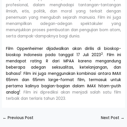
profesional, dalam menghadapi tantangan-tantangan
ilmiah, etis, politik, dan moral yang terkait dengan
penemuan yang mengubah sejarah manusia. Film ini juga
menampilkan adegan-adegan spektakuler yang
menunjukkan proses pembuatan dan pengujian bom atom,
serta dampak-dampaknya bagi dunia.
Film Oppenheimer dijadwalkan akan dirilis di bioskop-
2
bioskop Indonesia pada tanggal 17 Juli 2023
.
Film ini
mendapat rating R dari MPAA karena mengandung
beberapa adegan seksualitas, ketelanjangan, dan
1
bahasa
.
Film ini juga menggunakan kombinasi antara IMAX
65mm dan 65mm large-format film, termasuk untuk
pertama kalinya bagian-bagian dalam IMAX hitam-putih
1
analog
. Film ini diprediksi akan menjadi salah satu film
terbaik dan terlaris tahun 2023.
←
Previous Post
Next Post
→