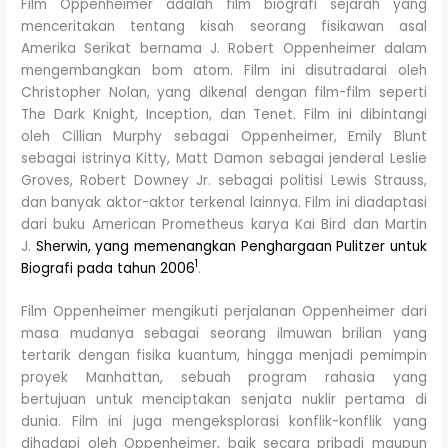
Film Oppenheimer adalah film biografi sejarah yang
menceritakan tentang kisah seorang fisikawan asal
Amerika Serikat bernama J. Robert Oppenheimer dalam
mengembangkan bom atom. Film ini disutradarai oleh
Christopher Nolan, yang dikenal dengan film-film seperti
The Dark Knight, Inception, dan Tenet. Film ini dibintangi
oleh Cillian Murphy sebagai Oppenheimer, Emily Blunt
sebagai istrinya Kitty, Matt Damon sebagai jenderal Leslie
Groves, Robert Downey Jr. sebagai politisi Lewis Strauss,
dan banyak aktor-aktor terkenal lainnya. Film ini diadaptasi
dari buku American Prometheus karya Kai Bird dan Martin
J.
Sherwin, yang memenangkan Penghargaan Pulitzer untuk
1
Biografi pada tahun 2006
.
Film Oppenheimer mengikuti perjalanan Oppenheimer dari
masa mudanya sebagai seorang ilmuwan brilian yang
tertarik dengan fisika kuantum, hingga menjadi pemimpin
proyek Manhattan, sebuah program rahasia yang
bertujuan untuk menciptakan senjata nuklir pertama di
dunia. Film ini juga mengeksplorasi konflik-konflik yang
dihadapi oleh Oppenheimer, baik secara pribadi maupun